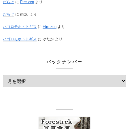
だらけ
に
Ftre-zen
より
だらけ
に
mizu
より
ハゴロモホトトギス
に
Ftre-zen
より
ハゴロモホトトギス
に
ゆたか
より
バックナンバー