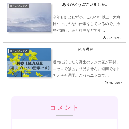
ありがとうございました。
日々のつぶやき
今年もあとわずか。この20年以上、大晦
日や正月のない仕事をしているので、帰
省や旅行、正月料理などで年…
2021/12/30
色々満開
日々のつぶやき
道南に行ったら野生のフジの花が満開。
ニセコではあまり見ません。道南ではト
チノキも満開。これもニセコで…
2020/6/16
コメント