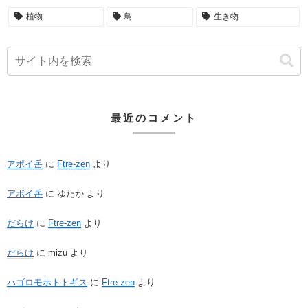
植物
鳥
生き物
最近のコメント
アポイ岳
に
Ftre-zen
より
アポイ岳
に
ゆたか
より
だらけ
に
Ftre-zen
より
だらけ
に
mizu
より
ハゴロモホトトギス
に
Ftre-zen
より