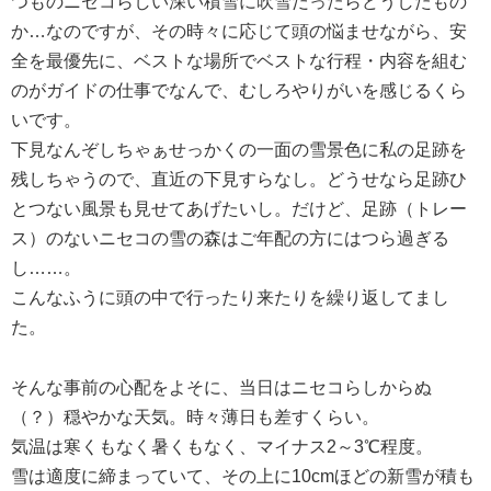
つものニセコらしい深い積雪に吹雪だったらどうしたもの
か…なのですが、その時々に応じて頭の悩ませながら、安
全を最優先に、ベストな場所でベストな行程・内容を組む
のがガイドの仕事でなんで、むしろやりがいを感じるくら
いです。
下見なんぞしちゃぁせっかくの一面の雪景色に私の足跡を
残しちゃうので、直近の下見すらなし。どうせなら足跡ひ
とつない風景も見せてあげたいし。だけど、足跡（トレー
ス）のないニセコの雪の森はご年配の方にはつら過ぎる
し……。
こんなふうに頭の中で行ったり来たりを繰り返してまし
た。
そんな事前の心配をよそに、当日はニセコらしからぬ
（？）穏やかな天気。時々薄日も差すくらい。
気温は寒くもなく暑くもなく、マイナス2～3℃程度。
雪は適度に締まっていて、その上に10cmほどの新雪が積も