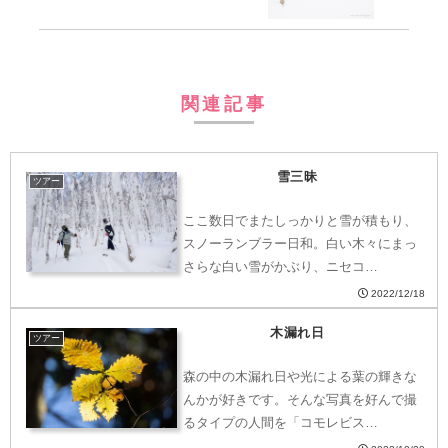
関連記事
雪三昧
ツアー
ここ数日でまたしっかりと雪が積もり、
スノーランブラー日和。白い木々にまっ
さらな白い雪がかぶり、ニセコ…
2022/12/18
木漏れ日
ツアー
森の中の木漏れ日や光による葉の輝きな
んかが好きです。そんな写真を好んで撮
るタイプの人間を「コモレビス…