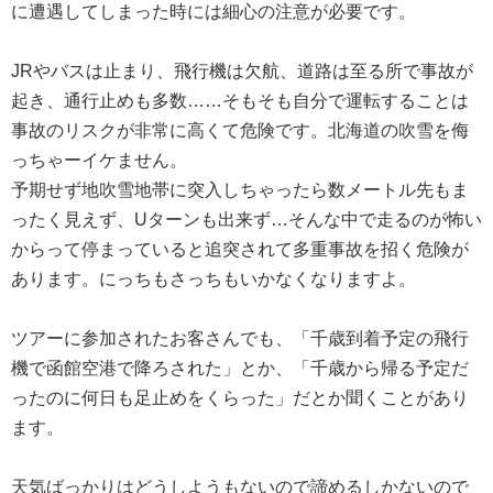
に遭遇してしまった時には細心の注意が必要です。
JRやバスは止まり、飛行機は欠航、道路は至る所で事故が
起き、通行止めも多数……そもそも自分で運転することは
事故のリスクが非常に高くて危険です。北海道の吹雪を侮
っちゃーイケません。
予期せず地吹雪地帯に突入しちゃったら数メートル先もま
ったく見えず、Uターンも出来ず…そんな中で走るのが怖い
からって停まっていると追突されて多重事故を招く危険が
あります。にっちもさっちもいかなくなりますよ。
ツアーに参加されたお客さんでも、「千歳到着予定の飛行
機で函館空港で降ろされた」とか、「千歳から帰る予定だ
ったのに何日も足止めをくらった」だとか聞くことがあり
ます。
天気ばっかりはどうしようもないので諦めるしかないので