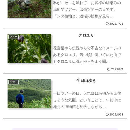
私がニセコを離れて、お客様の馴染みの
場所でツアー。出張ツアーの日です。
「シダ植物と、道端の植物が見ら…
2022/7/23
クロユリ
ツアー
花言葉やら伝説やらで不吉なイメージの
あるクロユリ。若い頃に働いていた山で
もクロユリ伝説とやらをよく聞…
2023/6/4
半日山歩き
ツアー
一日ツアーの日。天気は11時頃から回復
しそうな気配。ということで、午前中は
地元の博物館を見学しながら…
2022/8/23