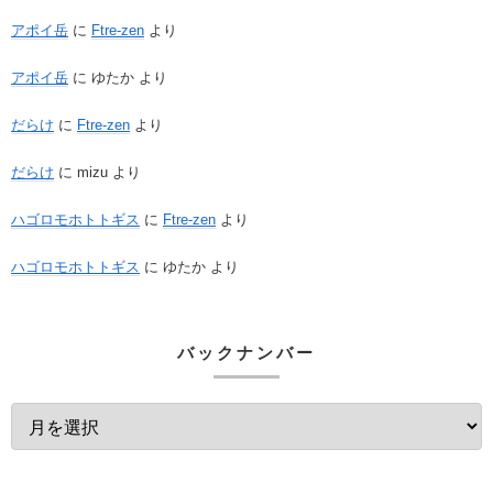
アポイ岳
に
Ftre-zen
より
アポイ岳
に
ゆたか
より
だらけ
に
Ftre-zen
より
だらけ
に
mizu
より
ハゴロモホトトギス
に
Ftre-zen
より
ハゴロモホトトギス
に
ゆたか
より
バックナンバー