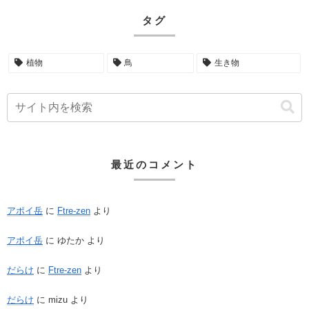
タグ
植物
鳥
生き物
最近のコメント
アポイ岳
に
Ftre-zen
より
アポイ岳
に
ゆたか
より
だらけ
に
Ftre-zen
より
だらけ
に
mizu
より