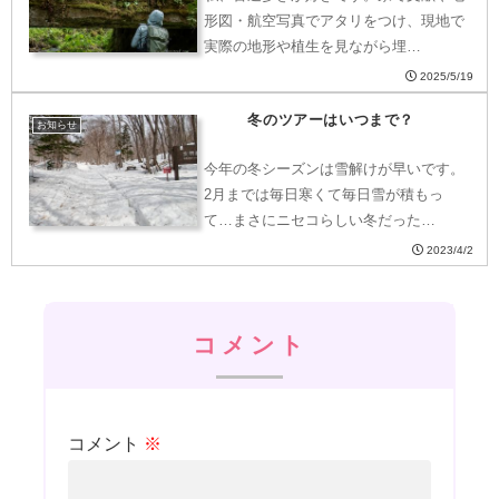
形図・航空写真でアタリをつけ、現地で
実際の地形や植生を見ながら埋…
2025/5/19
冬のツアーはいつまで？
お知らせ
今年の冬シーズンは雪解けが早いです。
2月までは毎日寒くて毎日雪が積もっ
て…まさにニセコらしい冬だった…
2023/4/2
コメント
コメント
※