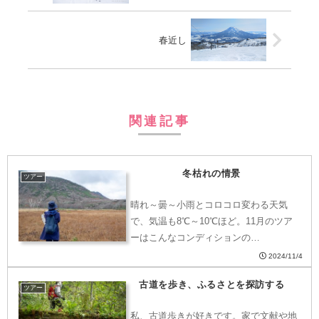
春近し
関連記事
冬枯れの情景
ツアー
晴れ～曇～小雨とコロコロ変わる天気
で、気温も8℃～10℃ほど。11月のツア
ーはこんなコンディションの…
2024/11/4
古道を歩き、ふるさとを探訪する
ツアー
私、古道歩きが好きです。家で文献や地