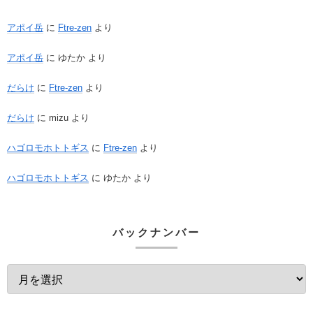
アポイ岳
に
Ftre-zen
より
アポイ岳
に
ゆたか
より
だらけ
に
Ftre-zen
より
だらけ
に
mizu
より
ハゴロモホトトギス
に
Ftre-zen
より
ハゴロモホトトギス
に
ゆたか
より
バックナンバー