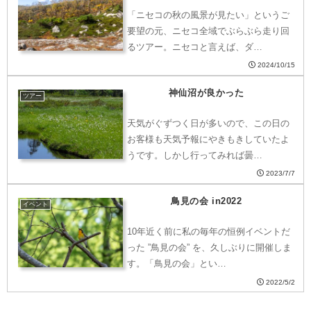
「ニセコの秋の風景が見たい」というご
要望の元、ニセコ全域でぶらぶら走り回
るツアー。ニセコと言えば、ダ…
2024/10/15
神仙沼が良かった
ツアー
天気がぐずつく日が多いので、この日の
お客様も天気予報にやきもきしていたよ
うです。しかし行ってみれば曇…
2023/7/7
鳥見の会 in2022
イベント
10年近く前に私の毎年の恒例イベントだ
った ”鳥見の会” を、久しぶりに開催しま
す。「鳥見の会」とい…
2022/5/2