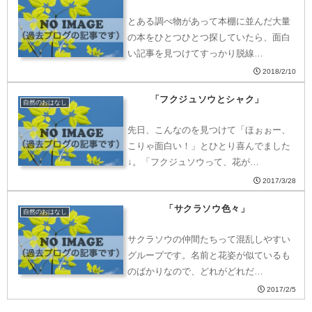
とある調べ物があって本棚に並んだ大量
の本をひとつひとつ探していたら、面白
い記事を見つけてすっかり脱線…
2018/2/10
「フクジュソウとシャク」
自然のおはなし
先日、こんなのを見つけて「ほぉぉー、
こりゃ面白い！」とひとり喜んでました
↓。「フクジュソウって、花が…
2017/3/28
「サクラソウ色々」
自然のおはなし
サクラソウの仲間たちって混乱しやすい
グループです。名前と花姿が似ているも
のばかりなので、どれがどれだ…
2017/2/5