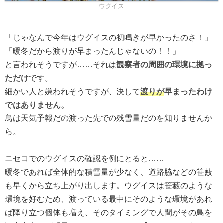
ウグイス
「じゃなんで今年はウグイスの初鳴きが早かったのさ！」
「暖冬だから渡りが早まったんじゃないの！！」
と言われそうですが……それは
観察者の周囲の環境に拠っ
ただけ
です。
細かい人と嫌われそうですが、決して
渡りが
早まったわけ
ではありません。
鳥は天気予報だの渡った先での残雪量だのを知りませんか
ら。
ニセコでのウグイスの確認を例にとると……
暖冬であれば全体的な積雪量が少なく、道路脇などの笹藪
も早くから立ち上がり出します。ウグイスは笹藪のような
環境を好むため、渡っている最中にそのような環境があれ
ば降り立つ個体も増え、そのタイミングで人間がその鳥を