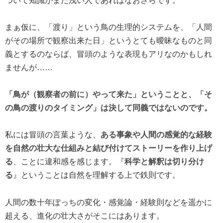
ついて知識がまだ浅い人であればなおさらです。
まぁ仮に、「渡り」という鳥の生理的システムを、「人間
がその場所で観察出来た日」というとても曖昧なものと同
義とするのならば、冒頭のような表現もアリなのかもしれ
ませんが……
「鳥が（観察者の前に）やって来た」ということと、「そ
の鳥の渡りのタイミング」は決して同義ではないのです。
私には冒頭の言葉ような、
ある事象や人間の感覚的な経験
を自然の壮大な仕組みと結び付けてストーリーを作り上げ
る
、ことに違和感を感じます。『
科学と解釈は切り分け
る
』ということは自然を理解する上で鉄則です。
人間の数十年ぽっちの変化・感覚論・経験則などを遥かに
超える、進化の壮大さがそこにはあります。