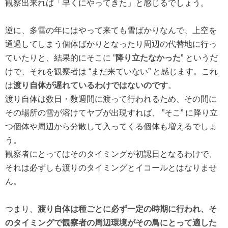
観察出来れば「早くにやってきた」と感じるでしょう。
逆に、多雪の年にはやって来ても雪ばかりなんで、上空を
通過してしまう個体ばかりとなったり周辺の代替地に行っ
ていたりと、結果的にそこに ”
降り立たなかった
” というだ
けで、それを観察者は “まだ来ていない” と感じます。これ
は
渡り自体が遅れているわけではないのです
。
渡り自体は数日・数週間に渡って行われるため、その間に
その場所の雪が溶けてヤブが出現すれば、 ”そこ” に降り立
つ個体や周辺から分散して入ってくる個体も増えるでしょ
う。
観察者にとってはそのタイミングが初認日となるわけで、
それは必ずしも渡りのタイミングとイコールとはなりませ
ん。
つまり、
渡り自体は種ごとに必ず一定の時期に行われ、そ
のタイミングで観察者の周辺環境がその鳥にとって適した