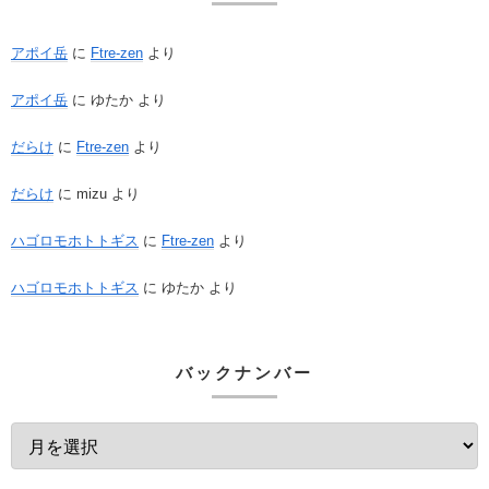
アポイ岳
に
Ftre-zen
より
アポイ岳
に
ゆたか
より
だらけ
に
Ftre-zen
より
だらけ
に
mizu
より
ハゴロモホトトギス
に
Ftre-zen
より
ハゴロモホトトギス
に
ゆたか
より
バックナンバー