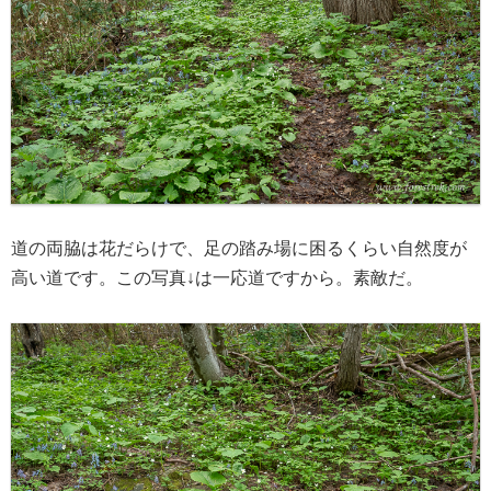
道の両脇は花だらけで、足の踏み場に困るくらい自然度が
高い道です。この写真↓は一応道ですから。素敵だ。