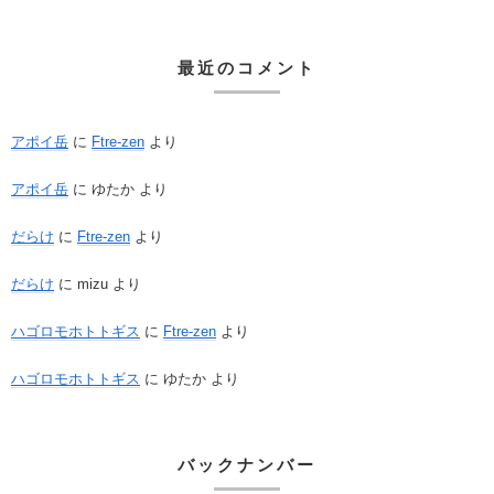
最近のコメント
アポイ岳
に
Ftre-zen
より
アポイ岳
に
ゆたか
より
だらけ
に
Ftre-zen
より
だらけ
に
mizu
より
ハゴロモホトトギス
に
Ftre-zen
より
ハゴロモホトトギス
に
ゆたか
より
バックナンバー