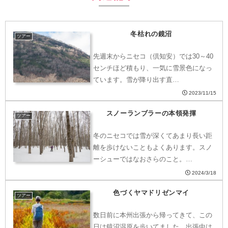
冬枯れの鏡沼
ツアー
先週末からニセコ（倶知安）では30～40
センチほど積もり、一気に雪景色になっ
ています。雪が降り出す直…
2023/11/15
スノーランブラーの本領発揮
ツアー
冬のニセコでは雪が深くてあまり長い距
離を歩けないこともよくあります。スノ
ーシューではなおさらのこと。…
2024/3/18
色づくヤマドリゼンマイ
ツアー
数日前に本州出張から帰ってきて、この
日は鏡沼湿原を歩いてました。出張中は