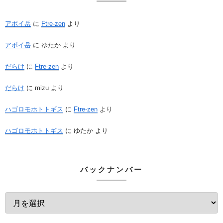
アポイ岳
に
Ftre-zen
より
アポイ岳
に
ゆたか
より
だらけ
に
Ftre-zen
より
だらけ
に
mizu
より
ハゴロモホトトギス
に
Ftre-zen
より
ハゴロモホトトギス
に
ゆたか
より
バックナンバー