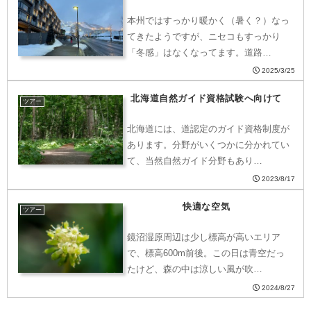
本州ではすっかり暖かく（暑く？）なっ
てきたようですが、ニセコもすっかり
「冬感」はなくなってます。道路…
2025/3/25
北海道自然ガイド資格試験へ向けて
ツアー
北海道には、道認定のガイド資格制度が
あります。分野がいくつかに分かれてい
て、当然自然ガイド分野もあり…
2023/8/17
快適な空気
ツアー
鏡沼湿原周辺は少し標高が高いエリア
で、標高600m前後。この日は青空だっ
たけど、森の中は涼しい風が吹…
2024/8/27