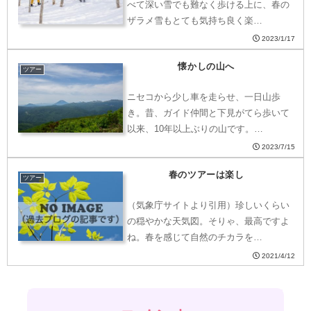
べて深い雪でも難なく歩ける上に、春の
ザラメ雪もとても気持ち良く楽…
2023/1/17
懐かしの山へ
ツアー
ニセコから少し車を走らせ、一日山歩
き。昔、ガイド仲間と下見がてら歩いて
以来、10年以上ぶりの山です。…
2023/7/15
春のツアーは楽し
ツアー
（気象庁サイトより引用）珍しいくらい
の穏やかな天気図。そりゃ、最高ですよ
ね。春を感じて自然のチカラを…
2021/4/12