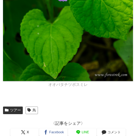
オオバタチツボスミレ
ツアー
鳥
〈記事をシェア〉
X
Facebook
LINE
コメント