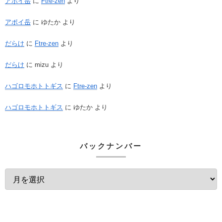
アポイ岳
に
Ftre-zen
より
アポイ岳
に
ゆたか
より
だらけ
に
Ftre-zen
より
だらけ
に
mizu
より
ハゴロモホトトギス
に
Ftre-zen
より
ハゴロモホトトギス
に
ゆたか
より
バックナンバー