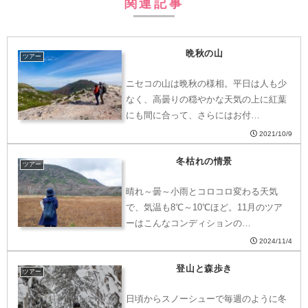
関連記事
晩秋の山
ツアー
ニセコの山は晩秋の様相。平日は人も少
なく、高曇りの穏やかな天気の上に紅葉
にも間に合って、さらにはお付…
2021/10/9
冬枯れの情景
ツアー
晴れ～曇～小雨とコロコロ変わる天気
で、気温も8℃～10℃ほど。11月のツア
ーはこんなコンディションの…
2024/11/4
登山と森歩き
ツアー
日頃からスノーシューで毎週のように冬