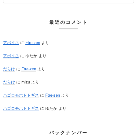
最近のコメント
アポイ岳
に
Ftre-zen
より
アポイ岳
に
ゆたか
より
だらけ
に
Ftre-zen
より
だらけ
に
mizu
より
ハゴロモホトトギス
に
Ftre-zen
より
ハゴロモホトトギス
に
ゆたか
より
バックナンバー