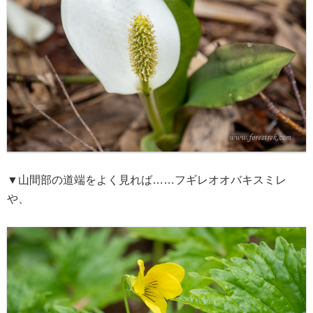
▼山間部の道端をよく見れば……フギレオオバキスミレ
や、