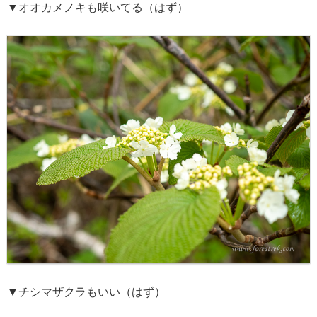
▼オオカメノキも咲いてる（はず）
▼チシマザクラもいい（はず）