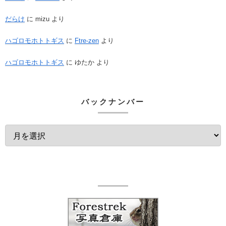
だらけ
に
mizu
より
ハゴロモホトトギス
に
Ftre-zen
より
ハゴロモホトトギス
に
ゆたか
より
バックナンバー