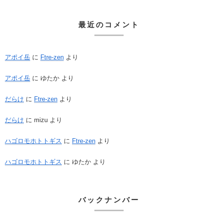
最近のコメント
アポイ岳
に
Ftre-zen
より
アポイ岳
に
ゆたか
より
だらけ
に
Ftre-zen
より
だらけ
に
mizu
より
ハゴロモホトトギス
に
Ftre-zen
より
ハゴロモホトトギス
に
ゆたか
より
バックナンバー