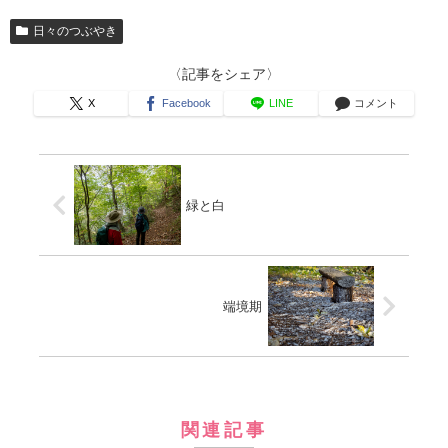
日々のつぶやき
〈記事をシェア〉
X
Facebook
LINE
コメント
緑と白
端境期
関連記事