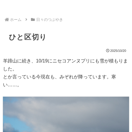
ホーム
日々のつぶやき
ひと区切り
2025/10/20
羊蹄山に続き、10/19にニセコアンヌプリにも雪が積もりま
した。
とか言っている今現在も、みぞれが降っています。寒
い……。