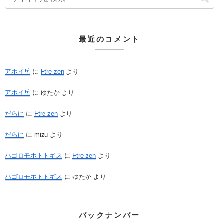
最近のコメント
アポイ岳
に
Ftre-zen
より
アポイ岳
に
ゆたか
より
だらけ
に
Ftre-zen
より
だらけ
に
mizu
より
ハゴロモホトトギス
に
Ftre-zen
より
ハゴロモホトトギス
に
ゆたか
より
バックナンバー