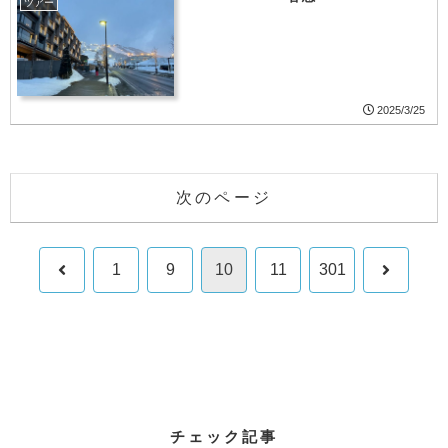
ツアー
2025/3/25
次のページ
前
次
1
9
10
11
301
へ
へ
チェック記事