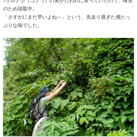
↓サルナシ（コクワ）の実がたわわに実っていたので、味見
のため採取中。
「さすがにまだ早いよね～」という、先走り過ぎた感たっ
ぷりな味でした。