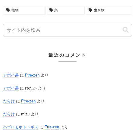
植物
鳥
生き物
最近のコメント
アポイ岳
に
Ftre-zen
より
アポイ岳
に
ゆたか
より
だらけ
に
Ftre-zen
より
だらけ
に
mizu
より
ハゴロモホトトギス
に
Ftre-zen
より