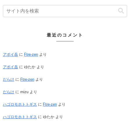
最近のコメント
アポイ岳
に
Ftre-zen
より
アポイ岳
に
ゆたか
より
だらけ
に
Ftre-zen
より
だらけ
に
mizu
より
ハゴロモホトトギス
に
Ftre-zen
より
ハゴロモホトトギス
に
ゆたか
より