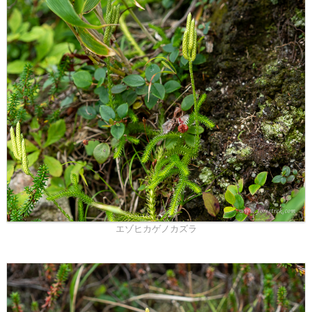
エゾヒカゲノカズラ