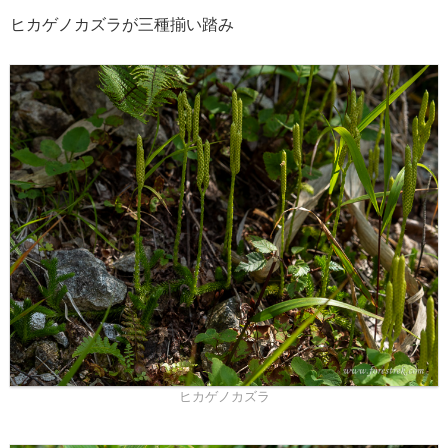
ヒカゲノカズラが三種揃い踏み
ヒカゲノカズラ