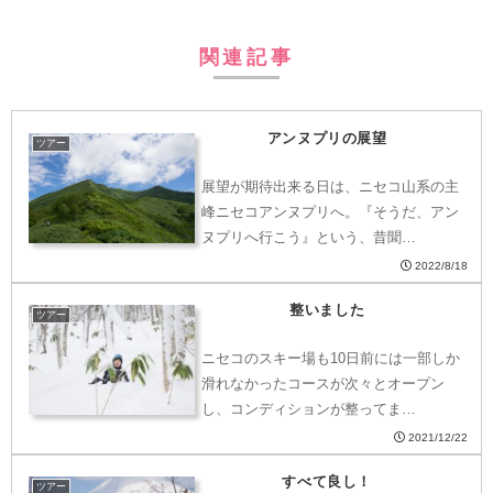
関連記事
アンヌプリの展望
ツアー
展望が期待出来る日は、ニセコ山系の主
峰ニセコアンヌプリへ。『そうだ、アン
ヌプリへ行こう』という、昔聞…
2022/8/18
整いました
ツアー
ニセコのスキー場も10日前には一部しか
滑れなかったコースが次々とオープン
し、コンディションが整ってま…
2021/12/22
すべて良し！
ツアー