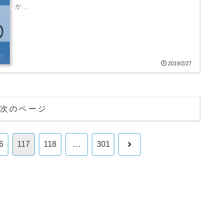
か…
2019/2/27
次のページ
次
6
117
118
…
301
へ