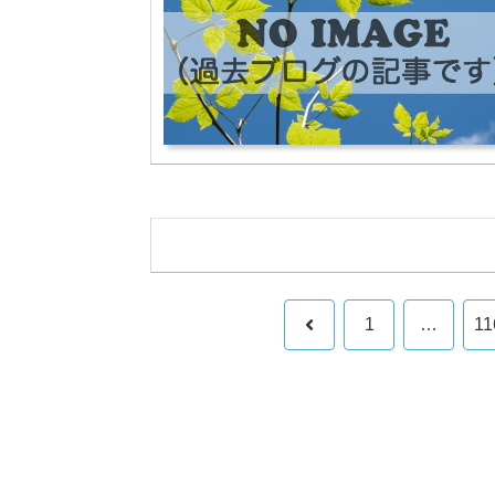
前
1
…
11
へ