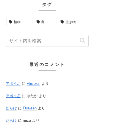
タグ
植物
鳥
生き物
最近のコメント
アポイ岳
に
Ftre-zen
より
アポイ岳
に
ゆたか
より
だらけ
に
Ftre-zen
より
だらけ
に
mizu
より