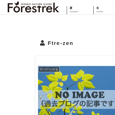
夏
冬
Ftre-zen
日々のつぶやき