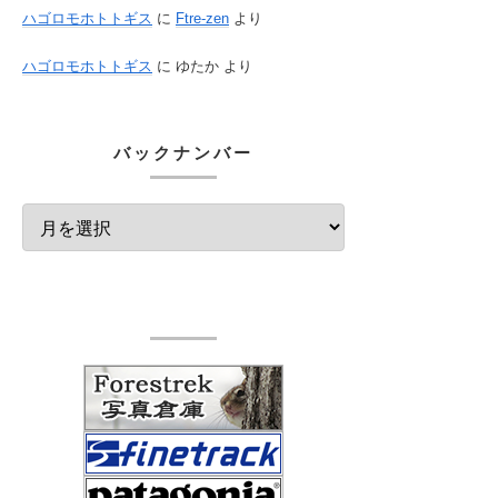
ハゴロモホトトギス
に
Ftre-zen
より
ハゴロモホトトギス
に
ゆたか
より
バックナンバー