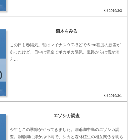
2019/3/3
樹木をみる
この日も春陽気。朝はマイナス９℃ほどで５cm程度の新雪が
あったけど、日中は青空でポカポカ陽気、道路からは雪が消
え…
2019/3/1
エゾシカ調査
今年もこの季節がやってきました。洞爺湖中島のエゾシカ調
査。洞爺湖に浮かぶ中島で、シカと森林植生の相互関係を明ら