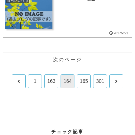
日々のつぶやき
2017/2/21
次のページ
前
次
1
163
164
165
301
へ
へ
チェック記事