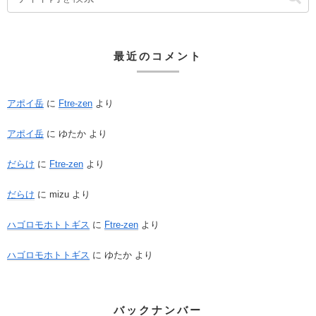
最近のコメント
アポイ岳
に
Ftre-zen
より
アポイ岳
に
ゆたか
より
だらけ
に
Ftre-zen
より
だらけ
に
mizu
より
ハゴロモホトトギス
に
Ftre-zen
より
ハゴロモホトトギス
に
ゆたか
より
バックナンバー