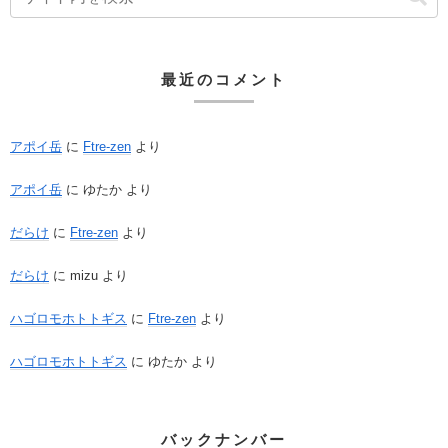
最近のコメント
アポイ岳
に
Ftre-zen
より
アポイ岳
に
ゆたか
より
だらけ
に
Ftre-zen
より
だらけ
に
mizu
より
ハゴロモホトトギス
に
Ftre-zen
より
ハゴロモホトトギス
に
ゆたか
より
バックナンバー