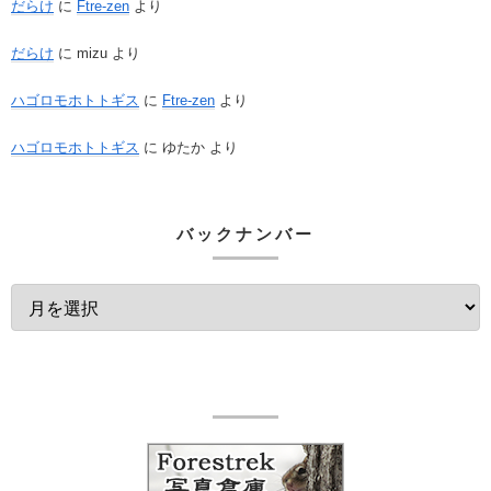
だらけ
に
Ftre-zen
より
だらけ
に
mizu
より
ハゴロモホトトギス
に
Ftre-zen
より
ハゴロモホトトギス
に
ゆたか
より
バックナンバー