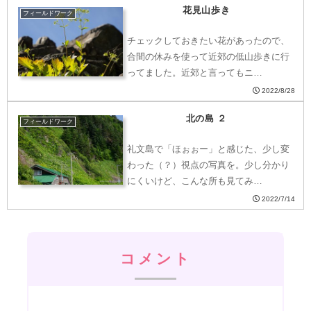
花見山歩き
フィールドワーク
チェックしておきたい花があったので、
合間の休みを使って近郊の低山歩きに行
ってました。近郊と言ってもニ…
2022/8/28
北の島 ２
フィールドワーク
礼文島で「ほぉぉー」と感じた、少し変
わった（？）視点の写真を。少し分かり
にくいけど、こんな所も見てみ…
2022/7/14
コメント