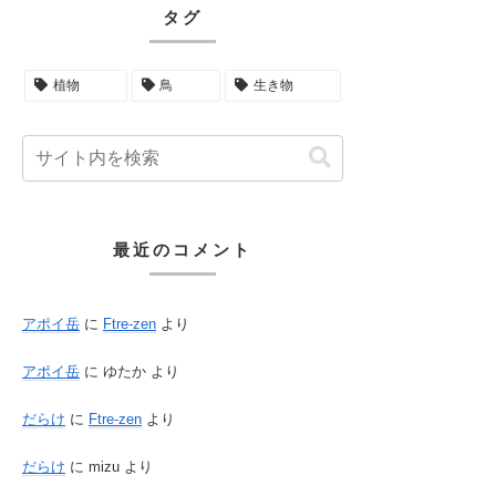
タグ
植物
鳥
生き物
最近のコメント
アポイ岳
に
Ftre-zen
より
アポイ岳
に
ゆたか
より
だらけ
に
Ftre-zen
より
だらけ
に
mizu
より