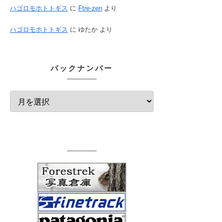
ハゴロモホトトギス
に
Ftre-zen
より
ハゴロモホトトギス
に
ゆたか
より
バックナンバー