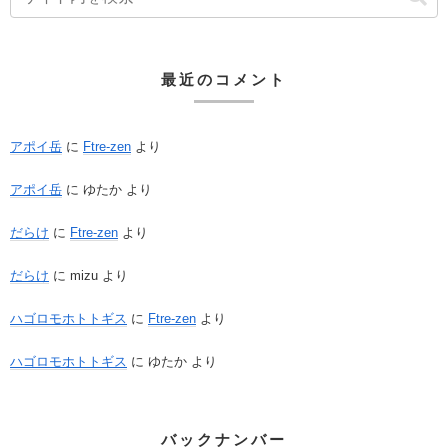
最近のコメント
アポイ岳
に
Ftre-zen
より
アポイ岳
に
ゆたか
より
だらけ
に
Ftre-zen
より
だらけ
に
mizu
より
ハゴロモホトトギス
に
Ftre-zen
より
ハゴロモホトトギス
に
ゆたか
より
バックナンバー