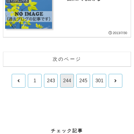
日々のつぶやき
2013/7/30
次のページ
前
次
1
243
244
245
301
へ
へ
チェック記事