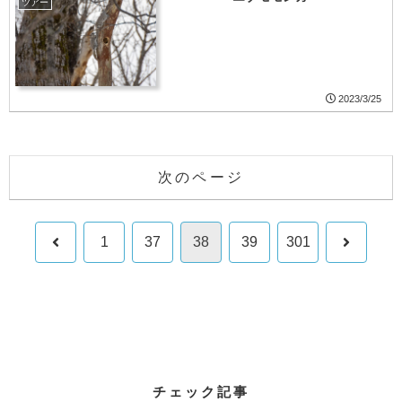
ツアー
2023/3/25
次のページ
前
次
1
37
38
39
301
へ
へ
チェック記事