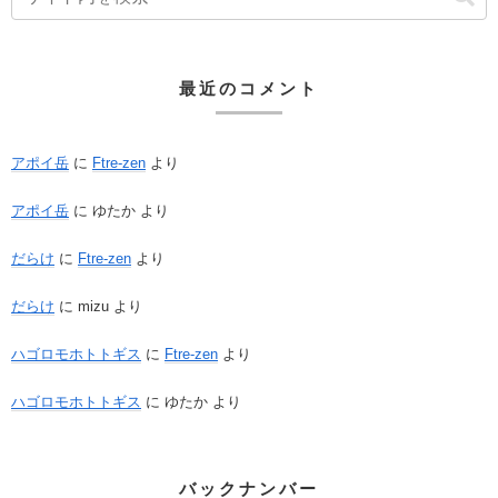
最近のコメント
アポイ岳
に
Ftre-zen
より
アポイ岳
に
ゆたか
より
だらけ
に
Ftre-zen
より
だらけ
に
mizu
より
ハゴロモホトトギス
に
Ftre-zen
より
ハゴロモホトトギス
に
ゆたか
より
バックナンバー