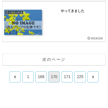
やってきました
日々のつぶやき
2013/11/8
次のページ
前
次
1
169
170
171
225
へ
へ