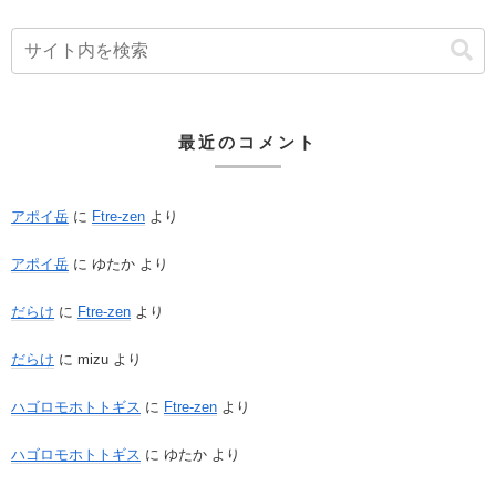
最近のコメント
アポイ岳
に
Ftre-zen
より
アポイ岳
に
ゆたか
より
だらけ
に
Ftre-zen
より
だらけ
に
mizu
より
ハゴロモホトトギス
に
Ftre-zen
より
ハゴロモホトトギス
に
ゆたか
より