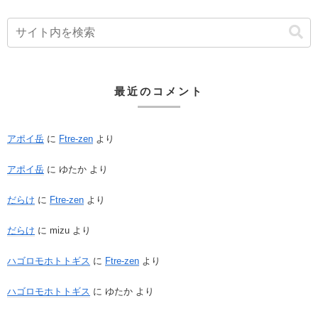
最近のコメント
アポイ岳
に
Ftre-zen
より
アポイ岳
に
ゆたか
より
だらけ
に
Ftre-zen
より
だらけ
に
mizu
より
ハゴロモホトトギス
に
Ftre-zen
より
ハゴロモホトトギス
に
ゆたか
より