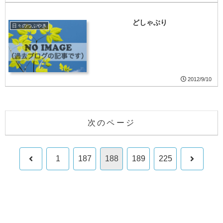
どしゃぶり
日々のつぶやき
2012/9/10
次のページ
前
次
1
187
188
189
225
へ
へ