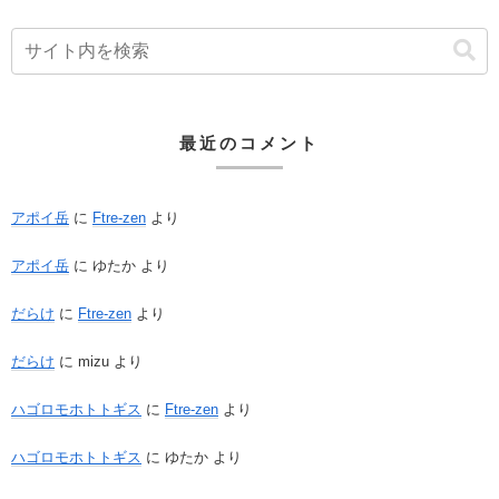
最近のコメント
アポイ岳
に
Ftre-zen
より
アポイ岳
に
ゆたか
より
だらけ
に
Ftre-zen
より
だらけ
に
mizu
より
ハゴロモホトトギス
に
Ftre-zen
より
ハゴロモホトトギス
に
ゆたか
より