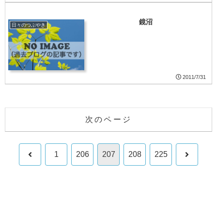
鏡沼
日々のつぶやき
2011/7/31
次のページ
前
次
1
206
207
208
225
へ
へ