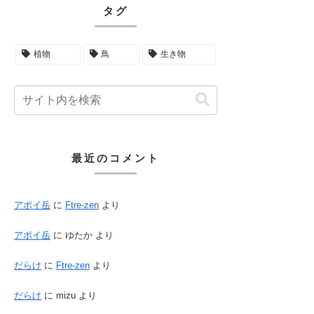
タグ
植物
鳥
生き物
最近のコメント
アポイ岳
に
Ftre-zen
より
アポイ岳
に
ゆたか
より
だらけ
に
Ftre-zen
より
だらけ
に
mizu
より