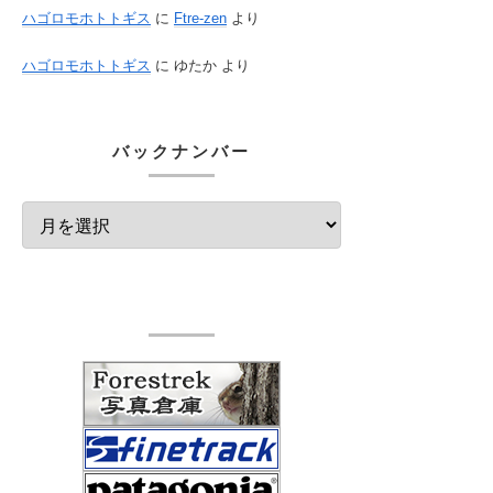
ハゴロモホトトギス
に
Ftre-zen
より
ハゴロモホトトギス
に
ゆたか
より
バックナンバー