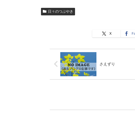
日々のつぶやき
X
F
さえずり