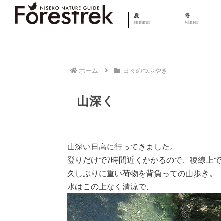
夏
冬
ホーム
日々のつぶやき
山深く
山深い日高に行ってきました。
登りだけで7時間近くかかるので、稜線上
久しぶりに重い荷物を背負っての山歩き。
水はこの上なく清涼で、