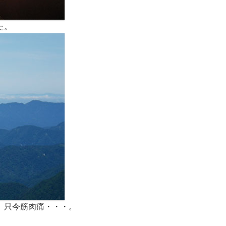
た。
、只今筋肉痛・・・。