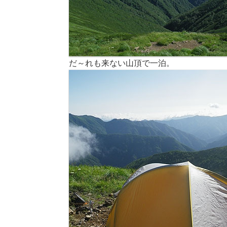
だ～れも来ない山頂で一泊。