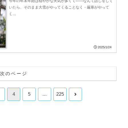
今年の年末年始は穏やかな天気が多くて――なんて話しをして
いたら、そのまま大雪がやってくることなく・厳寒がやって
く…
2025/1/24
次のページ
次
4
5
…
225
へ