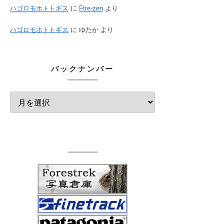
ハゴロモホトトギス
に
Ftre-zen
より
ハゴロモホトトギス
に
ゆたか
より
バックナンバー