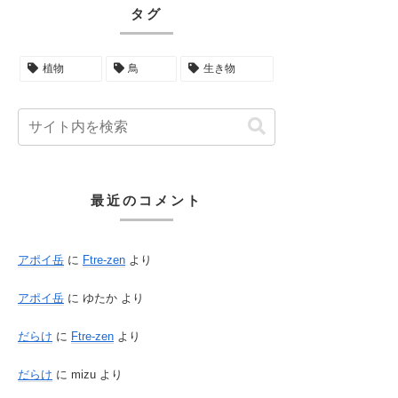
タグ
植物
鳥
生き物
最近のコメント
アポイ岳
に
Ftre-zen
より
アポイ岳
に
ゆたか
より
だらけ
に
Ftre-zen
より
だらけ
に
mizu
より