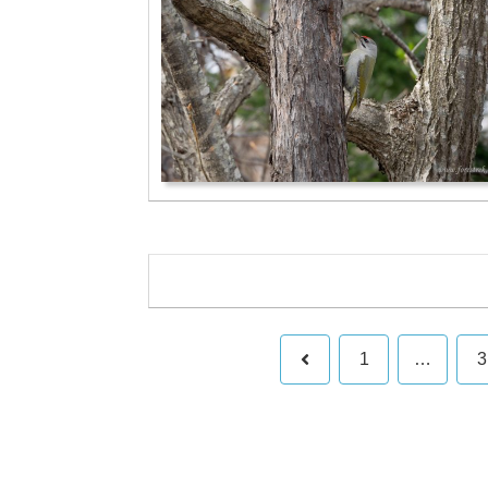
前
1
…
3
へ