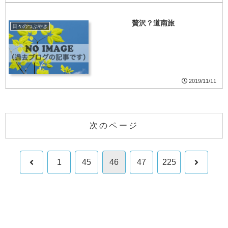
贅沢？道南旅
日々のつぶやき
2019/11/11
次のページ
前
次
1
45
46
47
225
へ
へ