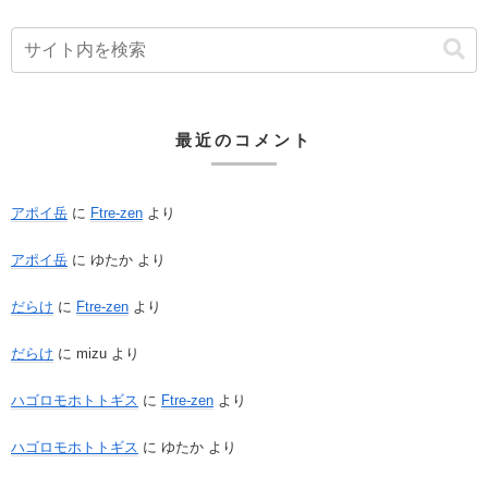
最近のコメント
アポイ岳
に
Ftre-zen
より
アポイ岳
に
ゆたか
より
だらけ
に
Ftre-zen
より
だらけ
に
mizu
より
ハゴロモホトトギス
に
Ftre-zen
より
ハゴロモホトトギス
に
ゆたか
より