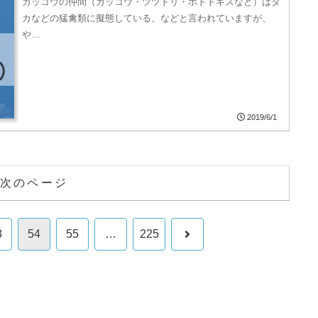
カッコウの仲間（カッコウ・ツツドリ・ホトトギスなど）はタ
カなどの猛禽類に擬態している、などと言われていますが、
や…
2019/6/1
次のページ
次
3
54
55
…
225
へ