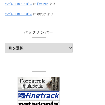
ハゴロモホトトギス
に
Ftre-zen
より
ハゴロモホトトギス
に
ゆたか
より
バックナンバー