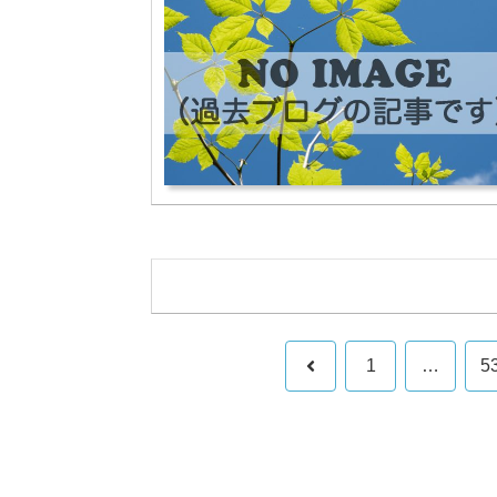
前
1
…
5
へ