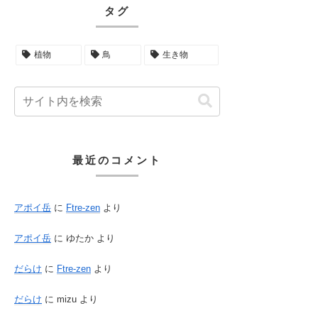
タグ
植物
鳥
生き物
最近のコメント
アポイ岳
に
Ftre-zen
より
アポイ岳
に
ゆたか
より
だらけ
に
Ftre-zen
より
だらけ
に
mizu
より