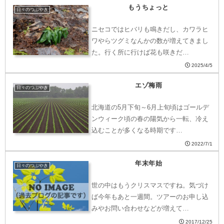
もうちょっと
日々のつぶやき
ニセコではヒバリも鳴きだし、カワラヒ
ワやらツグミなんかの数が増えてきまし
た。行く所に行けば花も咲きだ…
2025/4/5
エゾ梅雨
日々のつぶやき
北海道の5月下旬～6月上旬頃はゴールデ
ンウィーク頃の春の陽気から一転、冷え
込むことが多くなる時期です…
2022/7/1
年末年始
日々のつぶやき
世の中はもうクリスマスですね。気づけ
ば今年もあと一週間。ツアーのお申し込
みやお問い合わせなどが増えて…
2017/12/25