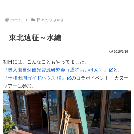
ホーム
日々のつぶやき
東北遠征～水編
2019/5/16
初日には、こんなこともやってました。
『
奥入瀬自然観光資源研究会（通称おいけん）
』
と、
『
十和田湖ガイドハウス 櫂
』
のコラボイベント・カヌー
ツアーに参加。