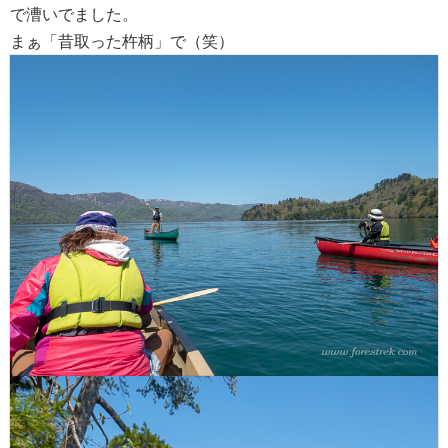
で漕いでました。
まぁ「昔取った杵柄」で（笑）