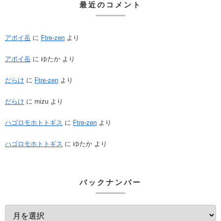
最近のコメント
アポイ岳
に
Ftre-zen
より
アポイ岳
に
ゆたか
より
だらけ
に
Ftre-zen
より
だらけ
に
mizu
より
ハゴロモホトトギス
に
Ftre-zen
より
ハゴロモホトトギス
に
ゆたか
より
バックナンバー