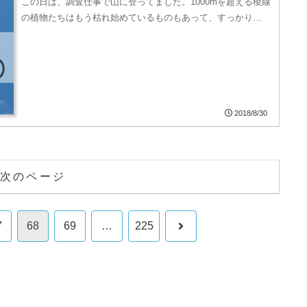
この日は、調査仕事で山に登ってました。1000mを超える稜線
の植物たちはもう枯れ始めているものもあって、すっかり…
2018/8/30
次のページ
次
7
68
69
…
225
へ