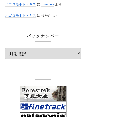
ハゴロモホトトギス
に
Ftre-zen
より
ハゴロモホトトギス
に
ゆたか
より
バックナンバー