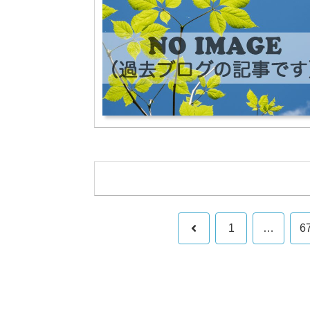
前
1
…
6
へ