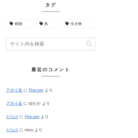
タグ
植物
鳥
生き物
最近のコメント
アポイ岳
に
Ftre-zen
より
アポイ岳
に
ゆたか
より
だらけ
に
Ftre-zen
より
だらけ
に
mizu
より