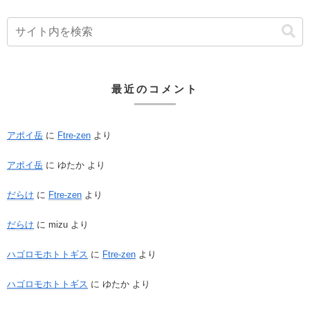
最近のコメント
アポイ岳
に
Ftre-zen
より
アポイ岳
に
ゆたか
より
だらけ
に
Ftre-zen
より
だらけ
に
mizu
より
ハゴロモホトトギス
に
Ftre-zen
より
ハゴロモホトトギス
に
ゆたか
より