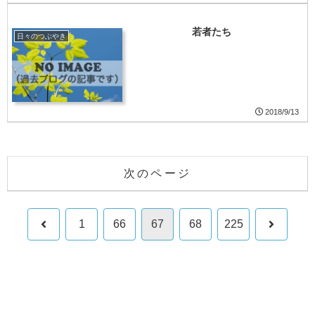
若者たち
日々のつぶやき
2018/9/13
次のページ
前
次
1
66
67
68
225
へ
へ