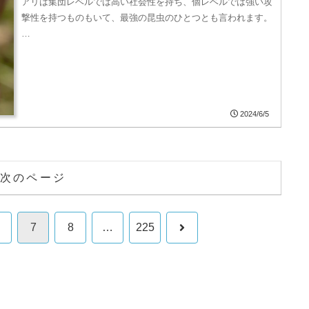
アリは集団レベルでは高い社会性を持ち、個レベルでは強い攻
撃性を持つものもいて、最強の昆虫のひとつとも言われます。
…
2024/6/5
次のページ
次
7
8
…
225
へ