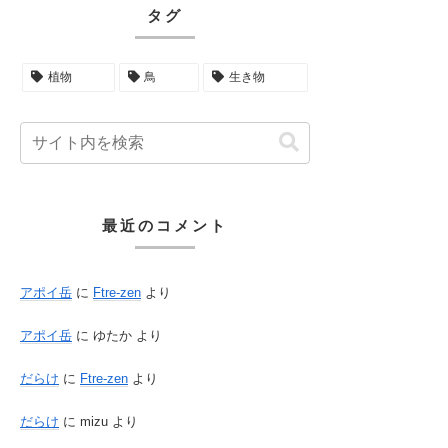
タグ
植物
鳥
生き物
最近のコメント
アポイ岳
に
Ftre-zen
より
アポイ岳
に
ゆたか
より
だらけ
に
Ftre-zen
より
だらけ
に
mizu
より