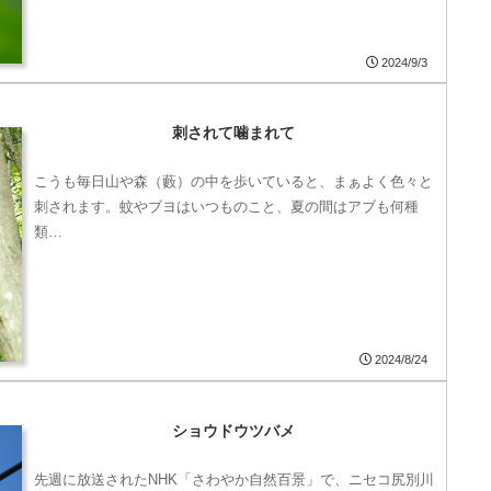
2024/9/3
刺されて噛まれて
こうも毎日山や森（藪）の中を歩いていると、まぁよく色々と
刺されます。蚊やブヨはいつものこと、夏の間はアブも何種
類…
2024/8/24
ショウドウツバメ
先週に放送されたNHK「さわやか自然百景」で、ニセコ尻別川