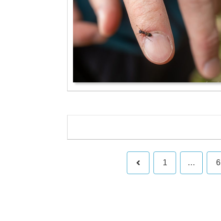
前
1
…
6
へ