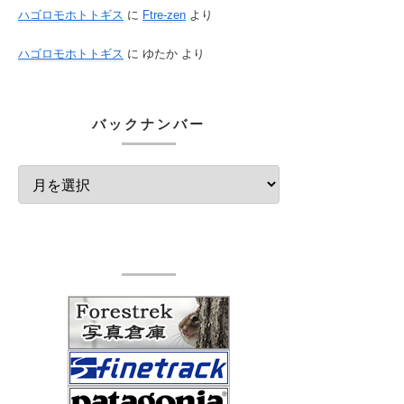
ハゴロモホトトギス
に
Ftre-zen
より
ハゴロモホトトギス
に
ゆたか
より
バックナンバー