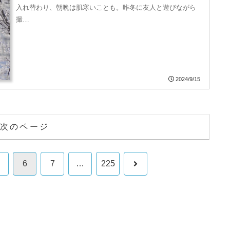
入れ替わり、朝晩は肌寒いことも。昨冬に友人と遊びながら
撮…
2024/9/15
次のページ
次
6
7
…
225
へ