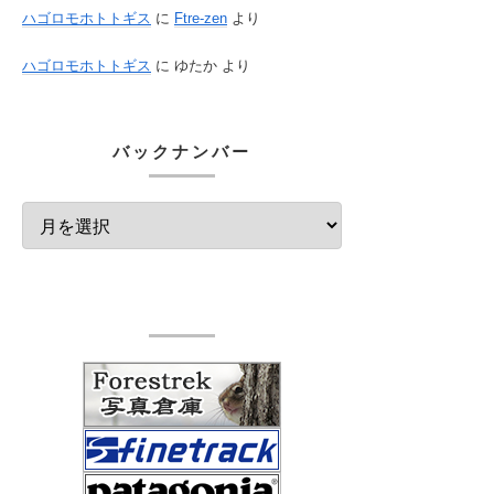
ハゴロモホトトギス
に
Ftre-zen
より
ハゴロモホトトギス
に
ゆたか
より
バックナンバー