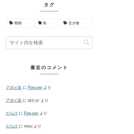
タグ
植物
鳥
生き物
最近のコメント
アポイ岳
に
Ftre-zen
より
アポイ岳
に
ゆたか
より
だらけ
に
Ftre-zen
より
だらけ
に
mizu
より