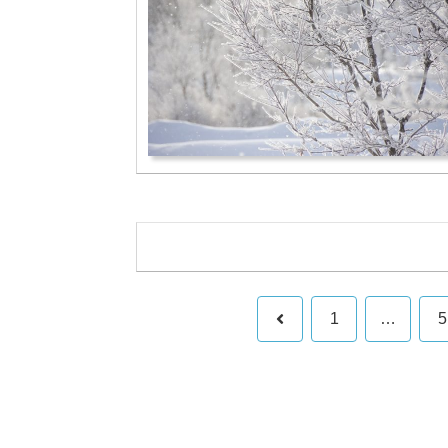
前
1
…
5
へ