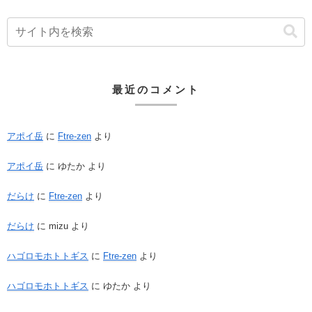
最近のコメント
アポイ岳
に
Ftre-zen
より
アポイ岳
に
ゆたか
より
だらけ
に
Ftre-zen
より
だらけ
に
mizu
より
ハゴロモホトトギス
に
Ftre-zen
より
ハゴロモホトトギス
に
ゆたか
より