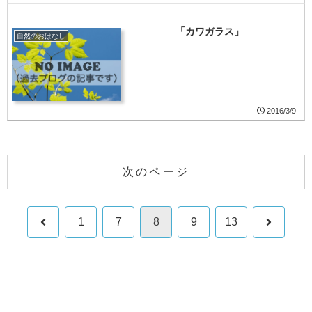
「カワガラス」
自然のおはなし
2016/3/9
次のページ
前
次
1
7
8
9
13
へ
へ