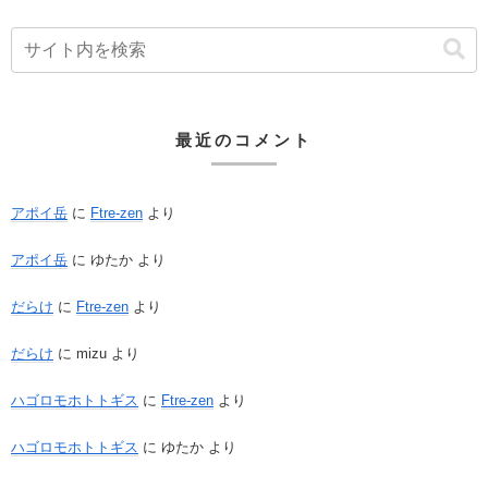
最近のコメント
アポイ岳
に
Ftre-zen
より
アポイ岳
に
ゆたか
より
だらけ
に
Ftre-zen
より
だらけ
に
mizu
より
ハゴロモホトトギス
に
Ftre-zen
より
ハゴロモホトトギス
に
ゆたか
より