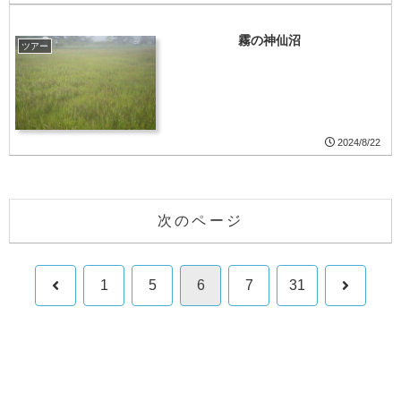
霧の神仙沼
ツアー
2024/8/22
次のページ
前
次
1
5
6
7
31
へ
へ