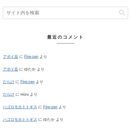
最近のコメント
アポイ岳
に
Ftre-zen
より
アポイ岳
に
ゆたか
より
だらけ
に
Ftre-zen
より
だらけ
に
mizu
より
ハゴロモホトトギス
に
Ftre-zen
より
ハゴロモホトトギス
に
ゆたか
より