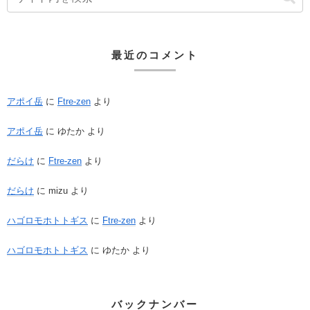
最近のコメント
アポイ岳
に
Ftre-zen
より
アポイ岳
に
ゆたか
より
だらけ
に
Ftre-zen
より
だらけ
に
mizu
より
ハゴロモホトトギス
に
Ftre-zen
より
ハゴロモホトトギス
に
ゆたか
より
バックナンバー