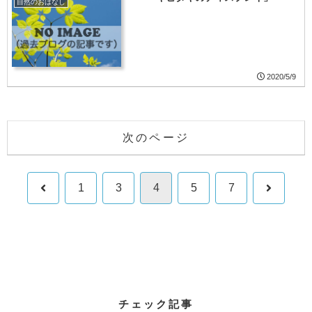
自然のおはなし
2020/5/9
次のページ
前
次
1
3
4
5
7
へ
へ
チェック記事