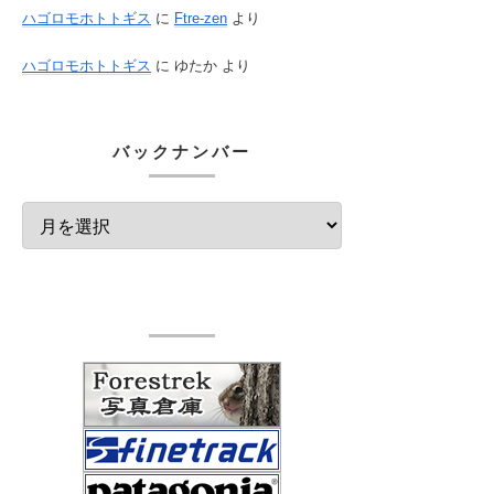
ハゴロモホトトギス
に
Ftre-zen
より
ハゴロモホトトギス
に
ゆたか
より
バックナンバー