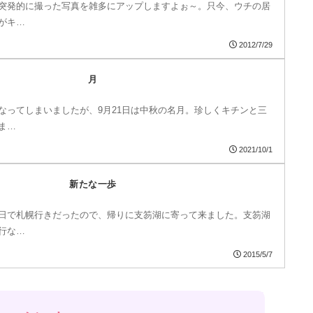
突発的に撮った写真を雑多にアップしますよぉ～。只今、ウチの居
がキ…
2012/7/29
月
なってしまいましたが、9月21日は中秋の名月。珍しくキチンと三
ま…
2021/10/1
新たな一歩
日で札幌行きだったので、帰りに支笏湖に寄って来ました。支笏湖
行な…
2015/5/7