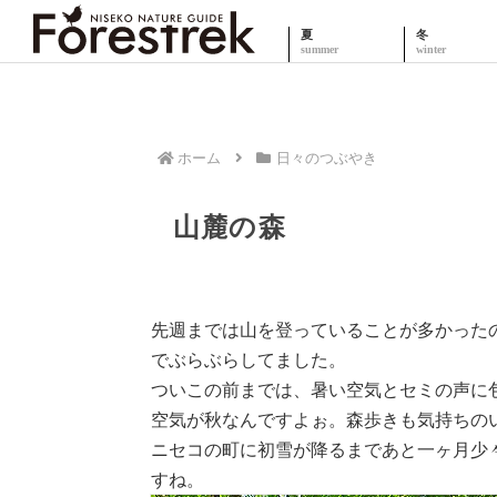
夏
冬
ホーム
日々のつぶやき
山麓の森
先週までは山を登っていることが多かった
でぶらぶらしてました。
ついこの前までは、暑い空気とセミの声に
空気が秋なんですよぉ。森歩きも気持ちの
ニセコの町に初雪が降るまであと一ヶ月少
すね。