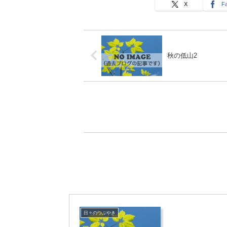
X
F
秋の低山2
日々のつぶやき