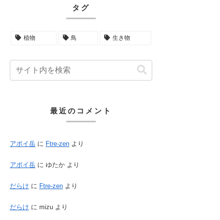
タグ
植物
鳥
生き物
最近のコメント
アポイ岳
に
Ftre-zen
より
アポイ岳
に
ゆたか
より
だらけ
に
Ftre-zen
より
だらけ
に
mizu
より