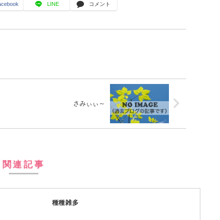
acebook
LINE
コメント
さみぃぃ～
関連記事
種種雑多