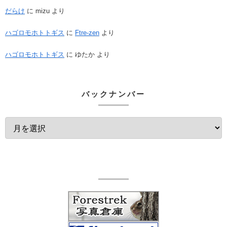
だらけ
に
mizu
より
ハゴロモホトトギス
に
Ftre-zen
より
ハゴロモホトトギス
に
ゆたか
より
バックナンバー