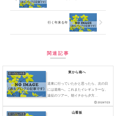
行く年来る年
関連記事
東から南へ
日々のつぶやき
道東に行っていたかと思ったら、次の日
には道南へ。これまたイレギュラーな、
遠征のツアー。朝イチから夕方…
2019/7/23
山看板
日々のつぶやき