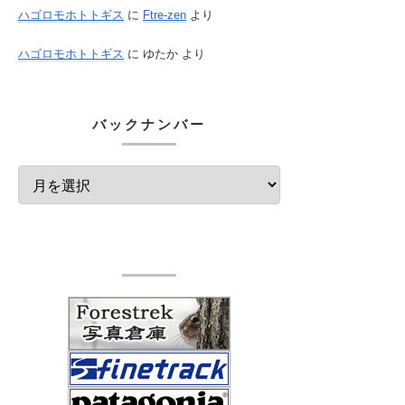
ハゴロモホトトギス
に
Ftre-zen
より
ハゴロモホトトギス
に
ゆたか
より
バックナンバー