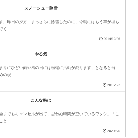
スノーシュー除雪
す。昨日の夕方、まっさらに除雪したのに、今朝にはもう車が埋も
でく…
2014/12/26
やる気
まりにひどい雨や風の日には極端に活動が鈍ります。となると当
めの現…
2015/9/2
こんな時は
会までもキャンセルが出て、思わぬ時間が空いているワタシ。「こ
こと…
2020/3/6