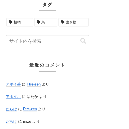
タグ
植物
鳥
生き物
最近のコメント
アポイ岳
に
Ftre-zen
より
アポイ岳
に
ゆたか
より
だらけ
に
Ftre-zen
より
だらけ
に
mizu
より