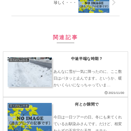
珍しく・・・
関連記事
中途半端な時期？
日々のつぶやき
あんなに雪が一気に降ったのに、ここ数
日はパタッと止んでます。というか、暖
かいくらいになっちゃっていま…
2021/11/30
何とか隙間で
日々のつぶやき
今日は一日ツアーの日。冬にも来てくれ
ているお馴染みさんです。だけど、相変
わらずの不安定な天気。ホテル…