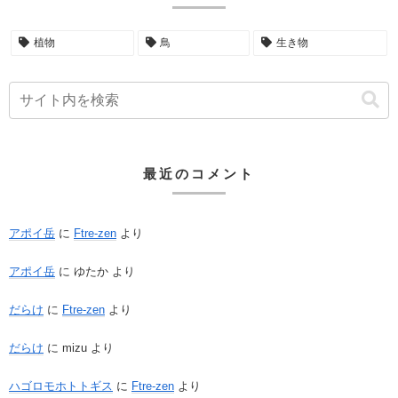
植物
鳥
生き物
最近のコメント
アポイ岳
に
Ftre-zen
より
アポイ岳
に
ゆたか
より
だらけ
に
Ftre-zen
より
だらけ
に
mizu
より
ハゴロモホトトギス
に
Ftre-zen
より