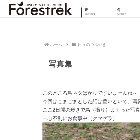
夏
冬
ホーム
日々のつぶやき
写真集
このところ鳥ネタばかりですいませんね～
今回はこまごまとした話は置いといて、写
ここ2日間の歩きで鳥（撮り）まくった写
一心不乱にお食事中（クマゲラ）