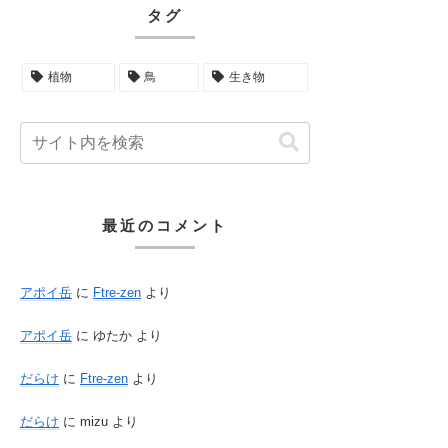
タグ
植物
鳥
生き物
最近のコメント
アポイ岳
に
Ftre-zen
より
アポイ岳
に
ゆたか
より
だらけ
に
Ftre-zen
より
だらけ
に
mizu
より