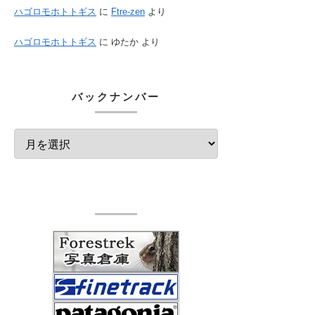
ハゴロモホトトギス
に
Ftre-zen
より
ハゴロモホトトギス
に
ゆたか
より
バックナンバー