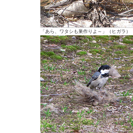
「あら、ワタシも巣作りよ～」（ヒガラ）