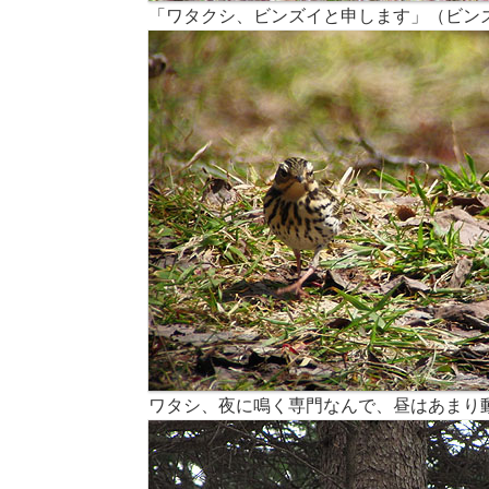
「ワタクシ、ビンズイと申します」（ビン
ワタシ、夜に鳴く専門なんで、昼はあまり