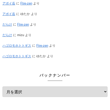
アポイ岳
に
Ftre-zen
より
アポイ岳
に
ゆたか
より
だらけ
に
Ftre-zen
より
だらけ
に
mizu
より
ハゴロモホトトギス
に
Ftre-zen
より
ハゴロモホトトギス
に
ゆたか
より
バックナンバー