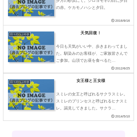
夕方の砂浜にて。シロヨモギの白に夕日
の赤。ケカモノハシと夕日。
2016/9/16
天気回復！
日々のつぶやき
今日も天気がいい中、歩きまわってまし
た。馴染みのお客様が、ご家族皆さんで
ご参加。山頂でお昼を食べるた…
2012/6/25
女王様と王女様
日々のつぶやき
スミレの女王と呼ばれるサクラスミレ。
スミレのプリンセスと呼ばれるヒナスミ
レ。謁見してきました。サクラ…
2014/5/10