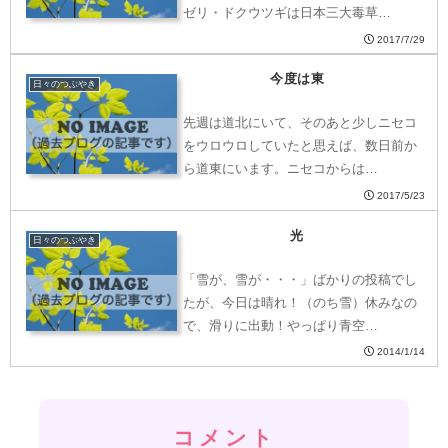
ゼリ・ドクウツギは日本三大毒草…
2017/7/29
今度は東
日々のつぶやき
先週は道北にいて、そのあと少しニセコ
をウロウロしていたと思えば、数日前か
ら道東にいます。ニセコからは…
2017/5/23
光
日々のつぶやき
「雪が、雪が・・・」ばかりの投稿でし
たが、今日は晴れ！（のち雪）休みなの
で、滑りに出動！やっぱり青空…
2014/1/14
コメント