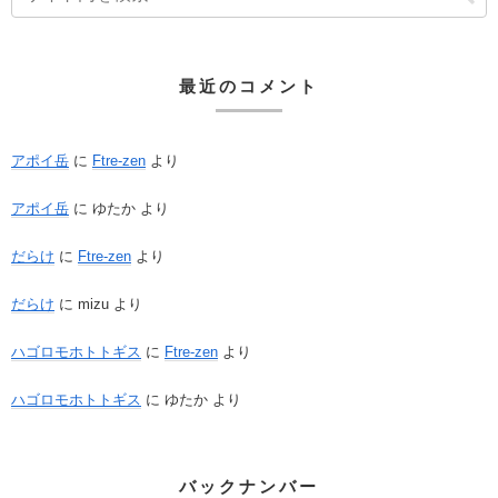
最近のコメント
アポイ岳
に
Ftre-zen
より
アポイ岳
に
ゆたか
より
だらけ
に
Ftre-zen
より
だらけ
に
mizu
より
ハゴロモホトトギス
に
Ftre-zen
より
ハゴロモホトトギス
に
ゆたか
より
バックナンバー