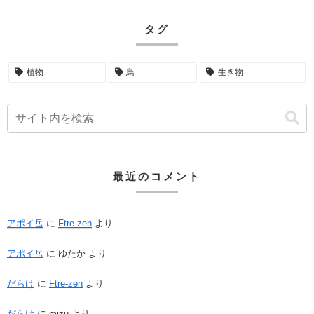
タグ
植物
鳥
生き物
最近のコメント
アポイ岳
に
Ftre-zen
より
アポイ岳
に
ゆたか
より
だらけ
に
Ftre-zen
より
だらけ
に
mizu
より