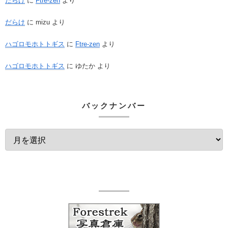
だらけ
に
Ftre-zen
より
だらけ
に
mizu
より
ハゴロモホトトギス
に
Ftre-zen
より
ハゴロモホトトギス
に
ゆたか
より
バックナンバー