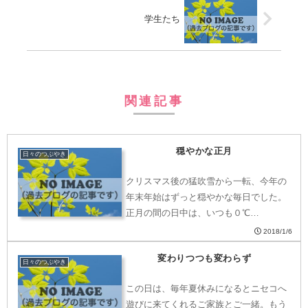
学生たち
関連記事
穏やかな正月
日々のつぶやき
クリスマス後の猛吹雪から一転、今年の
年末年始はずっと穏やかな毎日でした。
正月の間の日中は、いつも０℃…
2018/1/6
変わりつつも変わらず
日々のつぶやき
この日は、毎年夏休みになるとニセコへ
遊びに来てくれるご家族とご一緒。もう