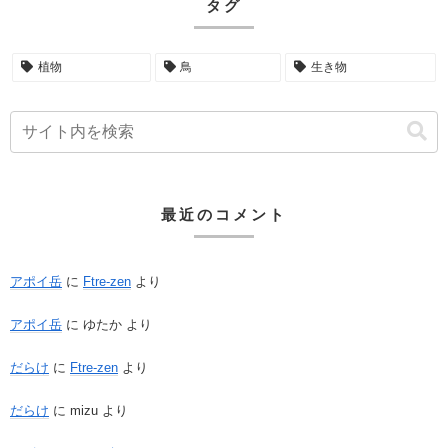
タグ
植物
鳥
生き物
最近のコメント
アポイ岳
に
Ftre-zen
より
アポイ岳
に
ゆたか
より
だらけ
に
Ftre-zen
より
だらけ
に
mizu
より