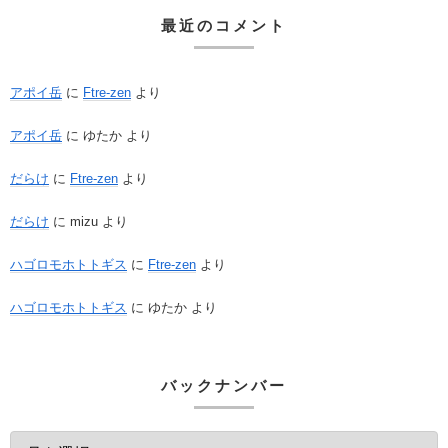
最近のコメント
アポイ岳
に
Ftre-zen
より
アポイ岳
に
ゆたか
より
だらけ
に
Ftre-zen
より
だらけ
に
mizu
より
ハゴロモホトトギス
に
Ftre-zen
より
ハゴロモホトトギス
に
ゆたか
より
バックナンバー