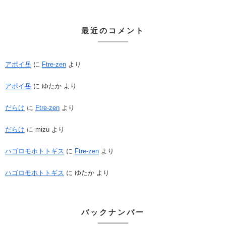
最近のコメント
アポイ岳
に
Ftre-zen
より
アポイ岳
に
ゆたか
より
だらけ
に
Ftre-zen
より
だらけ
に
mizu
より
ハゴロモホトトギス
に
Ftre-zen
より
ハゴロモホトトギス
に
ゆたか
より
バックナンバー