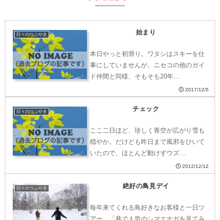
始まり
日々のつぶやき
本日やっと初滑り。ワタシはスキーを仕
事にしていませんが、ニセコの他のガイ
ド仲間と同様、そもそも20年…
2017/12/5
チェック
日々のつぶやき
ここ二日ほど、珍しく青空が広がり雪も
穏やか。だけども昨日まで風邪をひいて
いたので、ほとんど動けずウズ…
2012/12/12
絶好の鳥見デイ
日々のつぶやき
毎年来てくれる鳥好きなお客様と一日ツ
アー。「巷で人気のシマエナガを見てみ